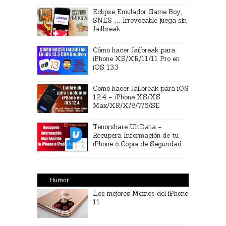
Eclipse Emulador Game Boy,
SNES … Irrevocable juega sin
Jailbreak
Cómo hacer Jailbreak para
iPhone XS/XR/11/11 Pro en
iOS 13.3
Como hacer Jailbreak para iOS
12.4 – iPhone XS/XS
Max/XR/X/8/7/6/SE
Tenorshare UltData –
Recupera Información de tu
iPhone o Copia de Seguridad
Humor
Los mejores Memes del iPhone
11