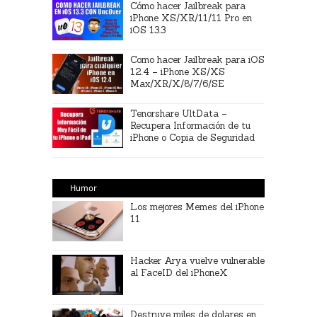
Cómo hacer Jailbreak para
iPhone XS/XR/11/11 Pro en
iOS 13.3
Como hacer Jailbreak para iOS
12.4 – iPhone XS/XS
Max/XR/X/8/7/6/SE
Tenorshare UltData –
Recupera Información de tu
iPhone o Copia de Seguridad
Humor
Los mejores Memes del iPhone
11
Hacker Arya vuelve vulnerable
al FaceID del iPhoneX
Destruye miles de dolares en