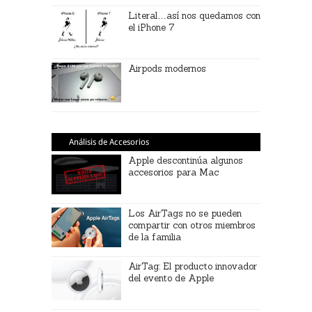
Literal…así nos quedamos con
el iPhone 7
Airpods modernos
Análisis de Accesorios
Apple descontinúa algunos
accesorios para Mac
Los AirTags no se pueden
compartir con otros miembros
de la familia
AirTag: El producto innovador
del evento de Apple