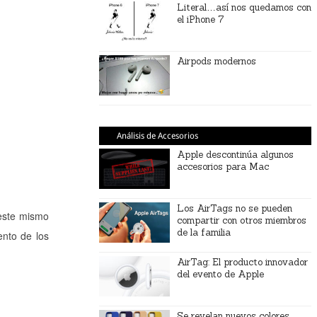
Literal…así nos quedamos con
el iPhone 7
Airpods modernos
Análisis de Accesorios
Apple descontinúa algunos
accesorios para Mac
Los AirTags no se pueden
 este mismo
compartir con otros miembros
de la familia
nto de los
AirTag: El producto innovador
del evento de Apple
Se revelan nuevos colores