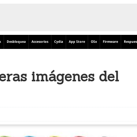
k
Desbloquea
Accesorios
Cydia
App Store
OSx
Firmware
Respues
meras imágenes del