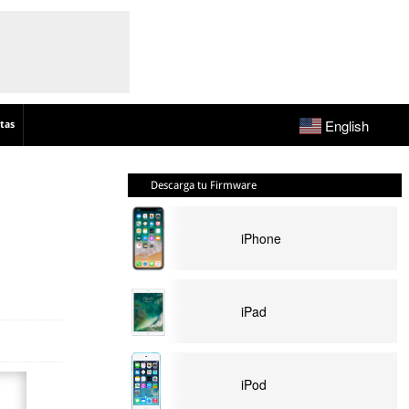
English
tas
Descarga tu Firmware
iPhone
iPad
iPod