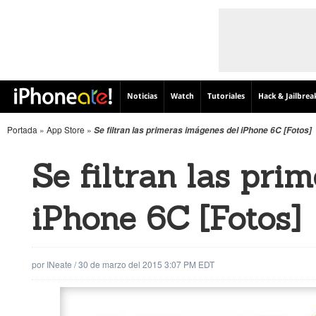
Noticias
Watch
Tutoriales
Hack & Jailbrea
Portada
»
App Store
»
Se filtran las primeras imágenes del iPhone 6C [Fotos]
Se filtran las pri
iPhone 6C [Fotos]
por
INeate
/
30 de marzo del 2015 3:07 PM EDT