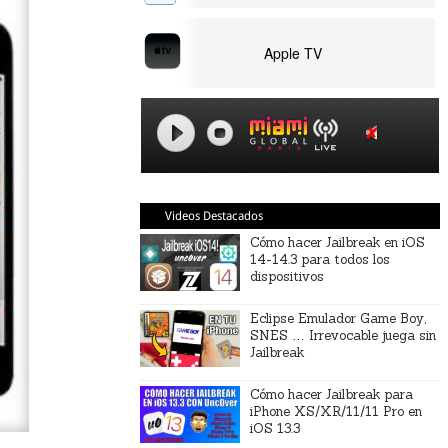
Apple TV
Videos Destacados
Cómo hacer Jailbreak en iOS
14-14.3 para todos los
dispositivos
Eclipse Emulador Game Boy,
SNES … Irrevocable juega sin
Jailbreak
Cómo hacer Jailbreak para
iPhone XS/XR/11/11 Pro en
iOS 13.3