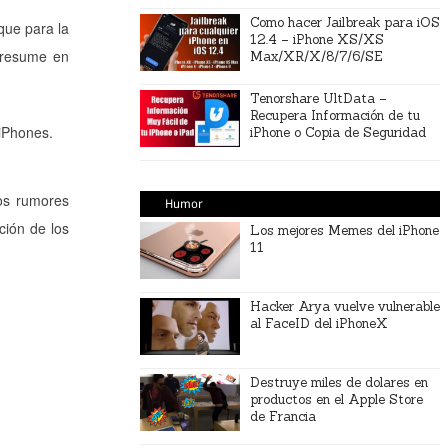
Como hacer Jailbreak para iOS
que para la
12.4 – iPhone XS/XS
 resume en
Max/XR/X/8/7/6/SE
Tenorshare UltData –
Recupera Información de tu
iPhones.
iPhone o Copia de Seguridad
los rumores
Humor
ción de los
Los mejores Memes del iPhone
11
Hacker Arya vuelve vulnerable
al FaceID del iPhoneX
Destruye miles de dolares en
productos en el Apple Store
de Francia