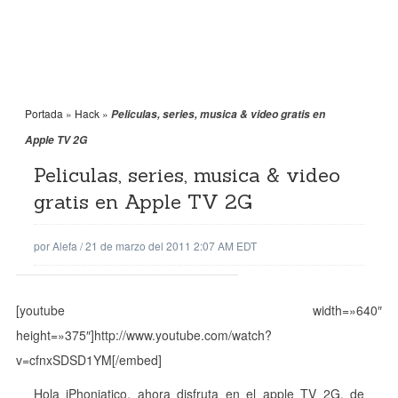
Portada
»
Hack
»
Peliculas, series, musica & video gratis en
Apple TV 2G
Peliculas, series, musica & video
gratis en Apple TV 2G
por
Alefa
/
21 de marzo del 2011 2:07 AM EDT
[youtube width=»640″
height=»375″]http://www.youtube.com/watch?
v=cfnxSDSD1YM[/embed]
Hola iPhoniatico, ahora disfruta en el apple TV 2G, de