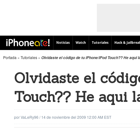
Noticias
Watch
Tutoriales
Hack & Jailbrea
Portada
»
Tutoriales
»
Olvidaste el código de tu iPhone/iPod Touch?? He aqui l
Olvidaste el códig
Touch?? He aqui la
por
VaLeRy96
/
14 de noviembre del 2009 12:00 AM EST