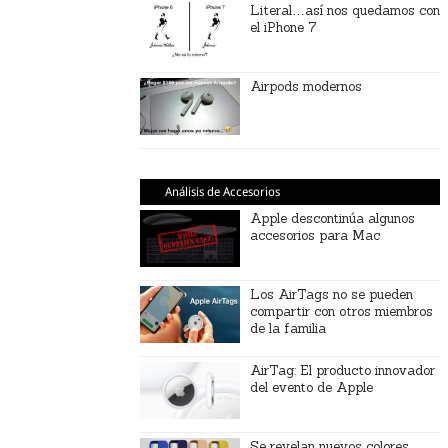
Literal…así nos quedamos con
el iPhone 7
Airpods modernos
Análisis de Accesorios
Apple descontinúa algunos
accesorios para Mac
Los AirTags no se pueden
compartir con otros miembros
de la familia
AirTag: El producto innovador
del evento de Apple
Se revelan nuevos colores