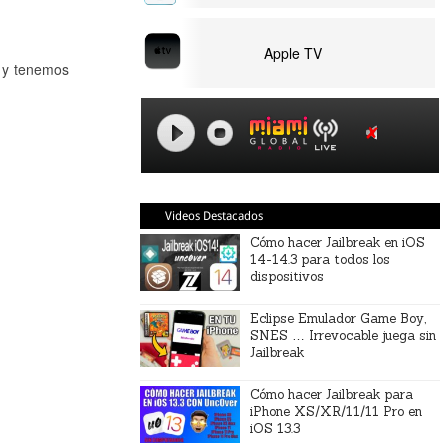
Apple TV
e y tenemos
Videos Destacados
Cómo hacer Jailbreak en iOS
14-14.3 para todos los
dispositivos
Eclipse Emulador Game Boy,
SNES … Irrevocable juega sin
Jailbreak
Cómo hacer Jailbreak para
iPhone XS/XR/11/11 Pro en
iOS 13.3