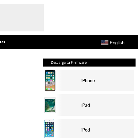
English
tas
Descarga tu Firmware
iPhone
iPad
iPod