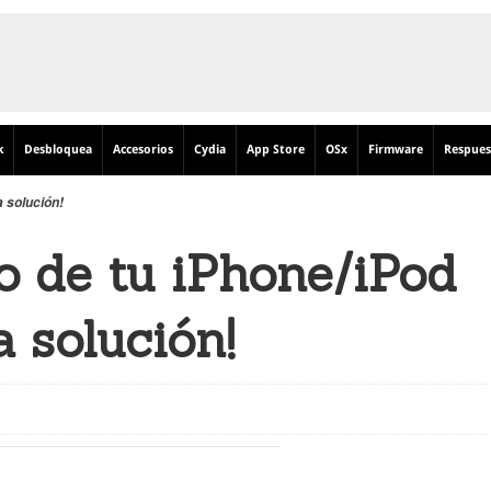
k
Desbloquea
Accesorios
Cydia
App Store
OSx
Firmware
Respues
a solución!
o de tu iPhone/iPod
 solución!