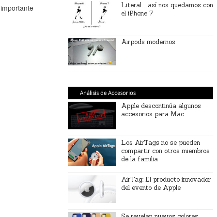
Literal…así nos quedamos con
importante
el iPhone 7
Airpods modernos
Análisis de Accesorios
Apple descontinúa algunos
accesorios para Mac
Los AirTags no se pueden
compartir con otros miembros
de la familia
AirTag: El producto innovador
del evento de Apple
Se revelan nuevos colores