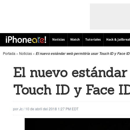
Noticias
Watch
Tutoriales
Hack & Jailbrea
Portada
»
Noticias
»
El nuevo estándar web permitiría usar Touch ID y Face ID 
El nuevo estándar
Touch ID y Face ID
por
Jc
/
10 de abril del 2018 1:27 PM EDT