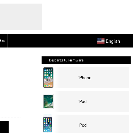
English
tas
Descarga tu Firmware
iPhone
iPad
iPod