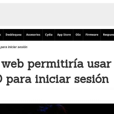
k
Desbloquea
Accesorios
Cydia
App Store
OSx
Firmware
Respues
para iniciar sesión
 web permitiría usar
 para iniciar sesión