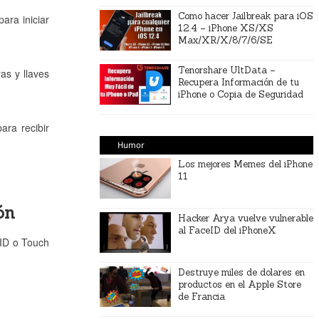
Como hacer Jailbreak para iOS
ara iniciar
12.4 – iPhone XS/XS
Max/XR/X/8/7/6/SE
Tenorshare UltData –
as y llaves
Recupera Información de tu
iPhone o Copia de Seguridad
ra recibir
Humor
Los mejores Memes del iPhone
11
ón
Hacker Arya vuelve vulnerable
al FaceID del iPhoneX
 ID o Touch
Destruye miles de dolares en
productos en el Apple Store
de Francia