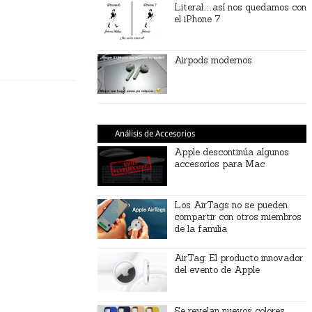
Literal…así nos quedamos con
el iPhone 7
Airpods modernos
Análisis de Accesorios
Apple descontinúa algunos
accesorios para Mac
Los AirTags no se pueden
compartir con otros miembros
de la familia
AirTag: El producto innovador
del evento de Apple
Se revelan nuevos colores