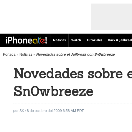
Noticias
Watch
Tutoriales
Hack & Jailbrea
Portada
»
Noticias
»
Novedades sobre el Jailbreak con Sn0wbreeze
Novedades sobre e
Sn0wbreeze
por
SK
/
8 de octubre del 2009 6:58 AM EDT