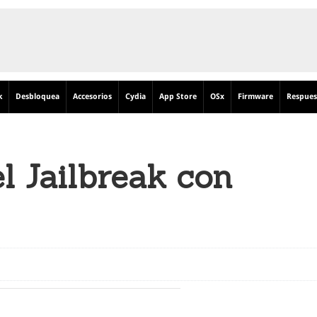
k
Desbloquea
Accesorios
Cydia
App Store
OSx
Firmware
Respues
l Jailbreak con