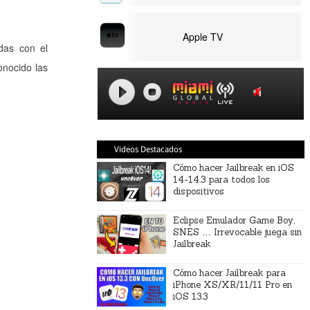
Apple TV
adas con el
onocido las
Videos Destacados
Cómo hacer Jailbreak en iOS
14-14.3 para todos los
dispositivos
Eclipse Emulador Game Boy,
SNES … Irrevocable juega sin
Jailbreak
Cómo hacer Jailbreak para
iPhone XS/XR/11/11 Pro en
iOS 13.3