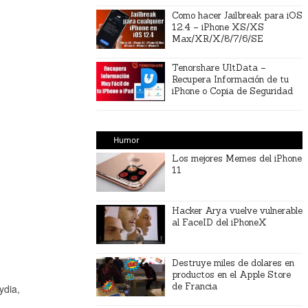
Como hacer Jailbreak para iOS
12.4 – iPhone XS/XS
Max/XR/X/8/7/6/SE
Tenorshare UltData –
Recupera Información de tu
iPhone o Copia de Seguridad
Humor
Los mejores Memes del iPhone
11
Hacker Arya vuelve vulnerable
al FaceID del iPhoneX
Destruye miles de dolares en
productos en el Apple Store
de Francia
ydia,