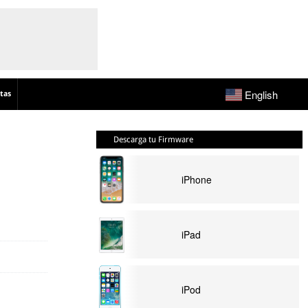
English
tas
Descarga tu Firmware
iPhone
iPad
iPod