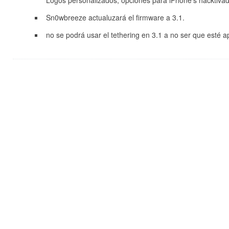
Logos personalizados, opciones para iPhone’s hacktiva
Sn0wbreeze actualuzará el firmware a 3.1.
no se podrá usar el tethering en 3.1 a no ser que esté a