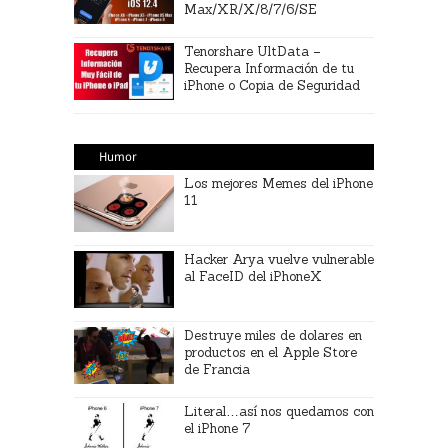
Max/XR/X/8/7/6/SE
Tenorshare UltData –
Recupera Información de tu
iPhone o Copia de Seguridad
Humor
Los mejores Memes del iPhone
11
Hacker Arya vuelve vulnerable
al FaceID del iPhoneX
Destruye miles de dolares en
productos en el Apple Store
de Francia
Literal…así nos quedamos con
el iPhone 7