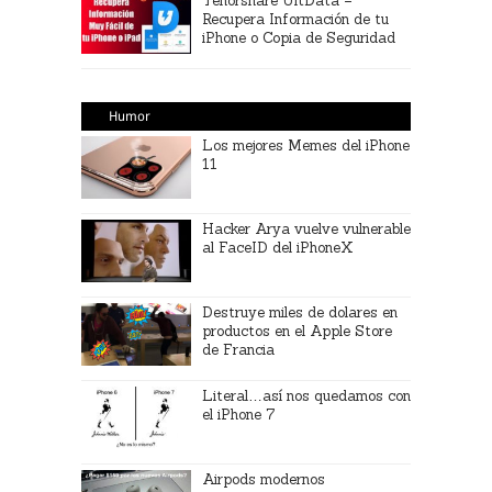
Tenorshare UltData –
Recupera Información de tu
iPhone o Copia de Seguridad
Humor
Los mejores Memes del iPhone
11
Hacker Arya vuelve vulnerable
al FaceID del iPhoneX
Destruye miles de dolares en
productos en el Apple Store
de Francia
Literal…así nos quedamos con
el iPhone 7
Airpods modernos