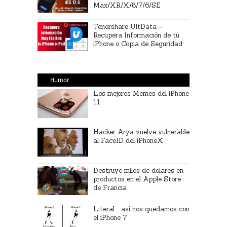
Max/XR/X/8/7/6/SE
Tenorshare UltData –
Recupera Información de tu
iPhone o Copia de Seguridad
Humor
Los mejores Memes del iPhone
11
Hacker Arya vuelve vulnerable
al FaceID del iPhoneX
Destruye miles de dolares en
productos en el Apple Store
de Francia
Literal…así nos quedamos con
el iPhone 7