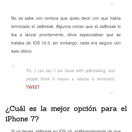
No se sabe con certeza que quiso decir con que había
terminado el Jailbreak. Algunos creían que el Jailbreak lo
iba a lanzar prontamente, otros especulaban que se
trataba de iOS 10.3, sin embargo, nada era seguro con
ésto último
TIL: I can say ‘I am done with jailbreaking’ and
people think it means a release is imminent.
TWEET
¿Cuál es la mejor opción para el
iPhone 7?
Si ya tienes Jailbreak en iOS 10, indiferentemente de que