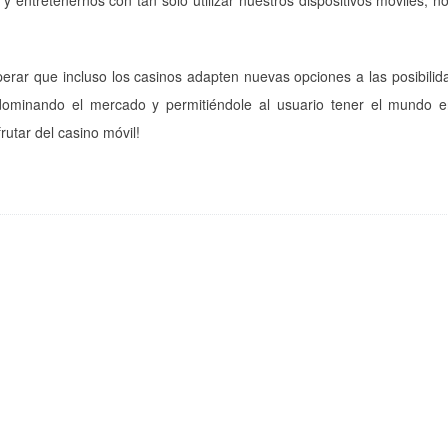
 entretenernos con tan sólo utilizar nuestros dispositivos móviles, no
erar que incluso los casinos adapten nuevas opciones a las posibilid
n dominando el mercado y permitiéndole al usuario tener el mundo 
rutar del casino móvil!