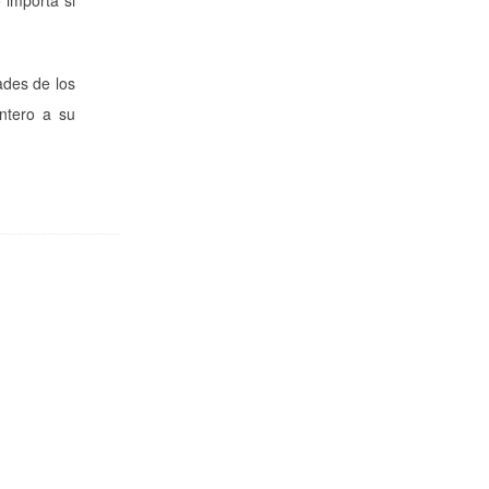
 importa si
ades de los
entero a su