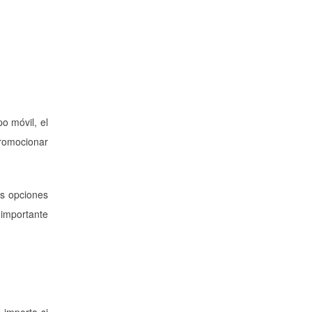
o móvil, el
promocionar
as opciones
 importante