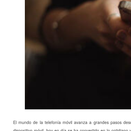
El mundo de la telefonía móvil avanza a grandes pasos de
dispositivo móvil, hoy en día se ha convertido en lo cotidian