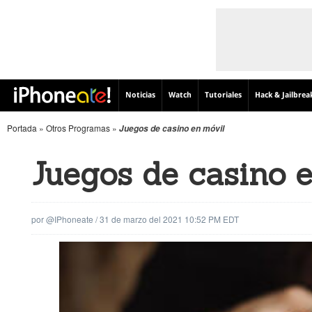
Noticias
Watch
Tutoriales
Hack & Jailbrea
Portada
»
Otros Programas
»
Juegos de casino en móvil
Juegos de casino 
por
@iPhoneate
/
31 de marzo del 2021 10:52 PM EDT