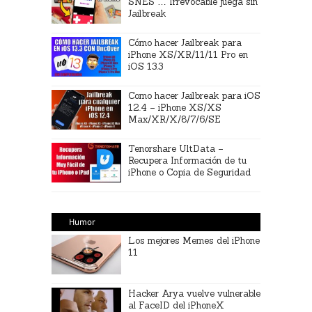
SNES … Irrevocable juega sin
Jailbreak
Cómo hacer Jailbreak para
iPhone XS/XR/11/11 Pro en
iOS 13.3
Como hacer Jailbreak para iOS
12.4 – iPhone XS/XS
Max/XR/X/8/7/6/SE
Tenorshare UltData –
Recupera Información de tu
iPhone o Copia de Seguridad
Humor
Los mejores Memes del iPhone
11
Hacker Arya vuelve vulnerable
al FaceID del iPhoneX