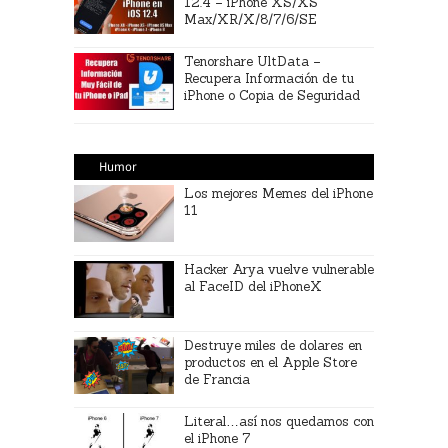
12.4 – iPhone XS/XS
Max/XR/X/8/7/6/SE
Tenorshare UltData –
Recupera Información de tu
iPhone o Copia de Seguridad
Humor
Los mejores Memes del iPhone
11
Hacker Arya vuelve vulnerable
al FaceID del iPhoneX
Destruye miles de dolares en
productos en el Apple Store
de Francia
Literal…así nos quedamos con
el iPhone 7