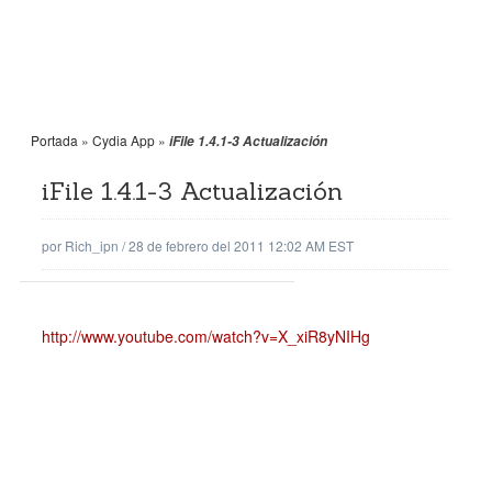
Portada
»
Cydia App
»
iFile 1.4.1-3 Actualización
iFile 1.4.1-3 Actualización
por
Rich_ipn
/
28 de febrero del 2011 12:02 AM EST
http://www.youtube.com/watch?v=X_xiR8yNIHg