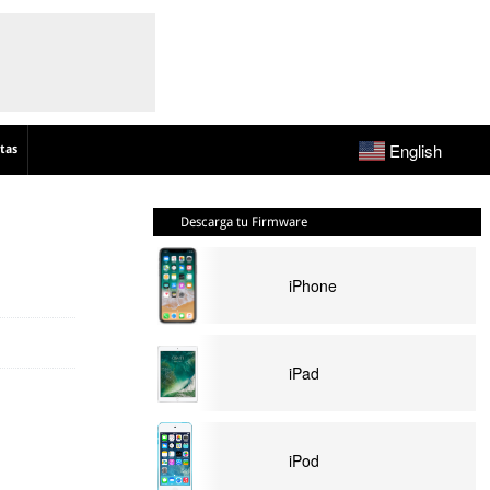
English
tas
Descarga tu Firmware
iPhone
iPad
iPod