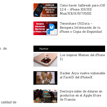
Como hacer Jailbreak para iOS
12.4 – iPhone XS/XS
Max/XR/X/8/7/6/SE
Tenorshare UltData –
Recupera Información de tu
iPhone o Copia de Seguridad
o de
Humor
Los mejores Memes del iPhone
11
Hacker Arya vuelve vulnerable
al FaceID del iPhoneX
Destruye miles de dolares en
productos en el Apple Store
de Francia
 calidad de