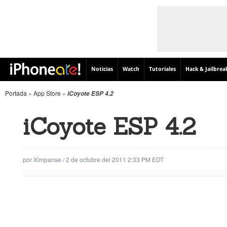
Noticias
Watch
Tutoriales
Hack & Jailbrea
Portada
»
App Store
»
iCoyote ESP 4.2
iCoyote ESP 4.2
por
Ximpanse
/
2 de octubre del 2011 2:33 PM EDT