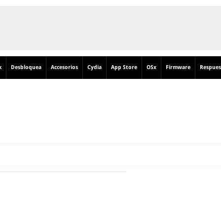
k
Desbloquea
Accesorios
Cydia
App Store
OSx
Firmware
Respues