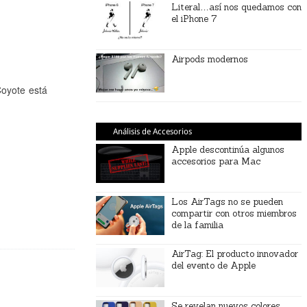
Literal…así nos quedamos con
el iPhone 7
Airpods modernos
Coyote está
Análisis de Accesorios
Apple descontinúa algunos
accesorios para Mac
Los AirTags no se pueden
compartir con otros miembros
de la familia
AirTag: El producto innovador
del evento de Apple
Se revelan nuevos colores