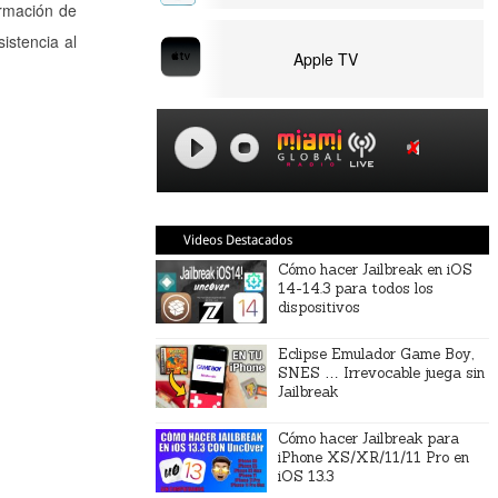
ormación de
istencia al
Apple TV
Videos Destacados
Cómo hacer Jailbreak en iOS
14-14.3 para todos los
dispositivos
Eclipse Emulador Game Boy,
SNES … Irrevocable juega sin
Jailbreak
Cómo hacer Jailbreak para
iPhone XS/XR/11/11 Pro en
iOS 13.3