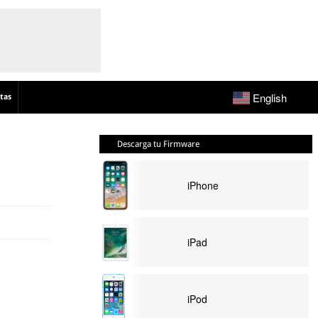
English
tas
Descarga tu Firmware
iPhone
iPad
iPod