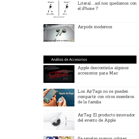
Literal…así nos quedamos con
el iPhone 7
Airpods modernos
Análisis de Accesorios
Apple descontinúa algunos
accesorios para Mac
Los AirTags no se pueden
compartir con otros miembros
de la familia
AirTag: El producto innovador
del evento de Apple
Se revelan nuevos colores