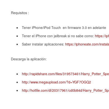
Requisitos :
Tener iPhone/iPod Touch
en
firmware
3.0 en adelante
Tener el
iPhone
con
jailbreak
si no sabe como:
https://
Saber instalar aplicaciones:
https://iphoneate.com/instala
Descarga la aplicación:
http://rapidshare.com/files/319573461/Harry_Potter_Spel
http://www.megaupload.com/?d=YGF7OGQ2
http://hotfile.com/dl/20317961/cd0b84d/Harry_Potter_Spe