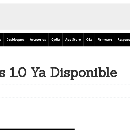
k
Desbloquea
Accesorios
Cydia
App Store
OSx
Firmware
Respues
s 1.0 Ya Disponible