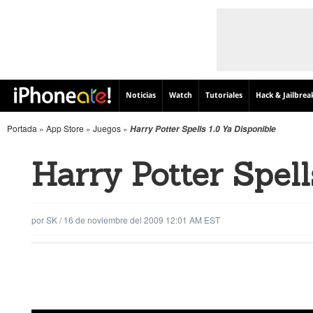
Noticias
Watch
Tutoriales
Hack & Jailbrea
Portada
»
App Store
»
Juegos
»
Harry Potter Spells 1.0 Ya Disponible
Harry Potter Spell
por
SK
/
16 de noviembre del 2009 12:01 AM EST