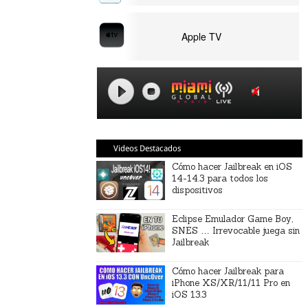
Apple TV
Videos Destacados
Cómo hacer Jailbreak en iOS
14-14.3 para todos los
dispositivos
Eclipse Emulador Game Boy,
SNES … Irrevocable juega sin
Jailbreak
Cómo hacer Jailbreak para
iPhone XS/XR/11/11 Pro en
iOS 13.3