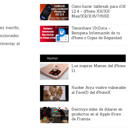
Como hacer Jailbreak para iOS
12.4 – iPhone XS/XS
Max/XR/X/8/7/6/SE
z inscrito,
Tenorshare UltData –
Recupera Información de tu
eccionador.
iPhone o Copia de Seguridad
rimentar el
Humor
Los mejores Memes del iPhone
11
Hacker Arya vuelve vulnerable
al FaceID del iPhoneX
Destruye miles de dolares en
productos en el Apple Store
de Francia