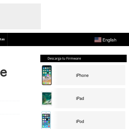
English
tas
Descarga tu Firmware
e
iPhone
iPad
iPod