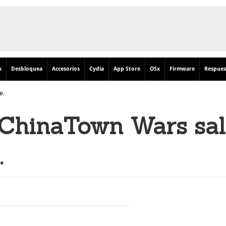
k
Desbloquea
Accesorios
Cydia
App Store
OSx
Firmware
Respues
e.
 ChinaTown Wars sal
.