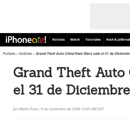
Noticias
Watch
Tutoriales
Hack & Jailbrea
Portada
»
Noticias
»
Grand Theft Auto ChinaTown Wars sale el 31 de Diciembr
Grand Theft Auto
el 31 de Diciembre
por
Martin Ruso
/
9 de noviembre del 2009 12:00 AM EST