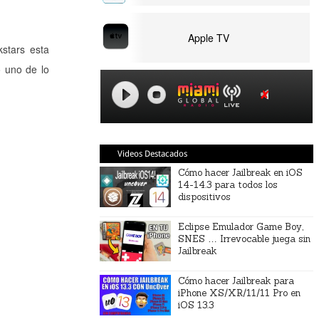
Apple TV
stars esta
o uno de lo
Videos Destacados
Cómo hacer Jailbreak en iOS
14-14.3 para todos los
dispositivos
Eclipse Emulador Game Boy,
SNES … Irrevocable juega sin
Jailbreak
Cómo hacer Jailbreak para
iPhone XS/XR/11/11 Pro en
iOS 13.3