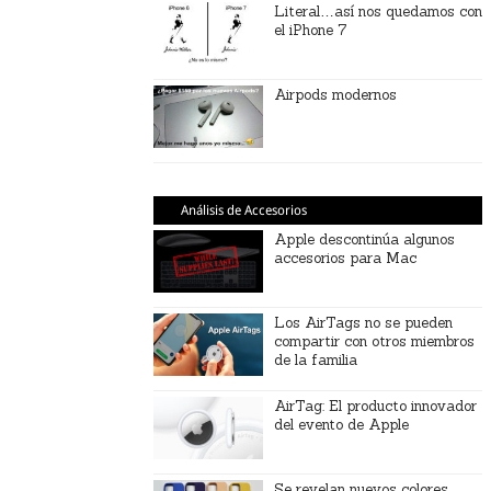
Literal…así nos quedamos con
el iPhone 7
Airpods modernos
Análisis de Accesorios
Apple descontinúa algunos
accesorios para Mac
Los AirTags no se pueden
compartir con otros miembros
de la familia
AirTag: El producto innovador
del evento de Apple
Se revelan nuevos colores