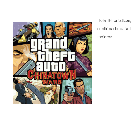
Hola iPhoniatico
confirmado para 
mejores.