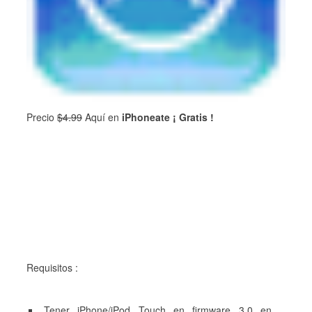
Precio
$4.99
Aquí en
iPhoneate ¡ Gratis !
Requisitos :
Tener iPhone/iPod
Touch
en firmware 3.0 en