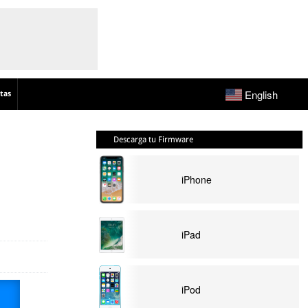
English
tas
Descarga tu Firmware
iPhone
iPad
iPod