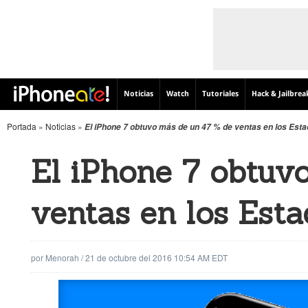
Noticias
Watch
Tutoriales
Hack & Jailbrea
Portada
»
Noticias
»
El iPhone 7 obtuvo más de un 47 % de ventas en los Est
El iPhone 7 obtuv
ventas en los Est
por
Menorah
/
21 de octubre del 2016 10:54 AM EDT