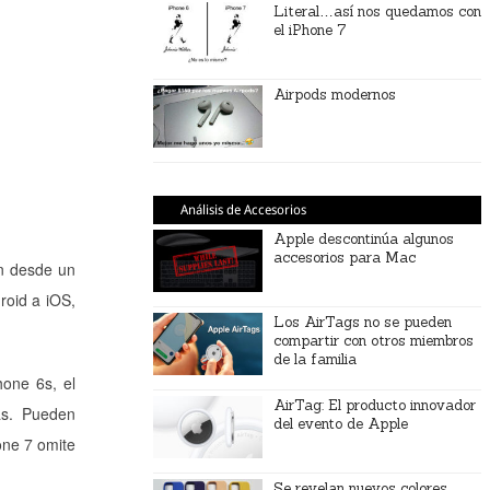
Literal…así nos quedamos con
el iPhone 7
Airpods modernos
Análisis de Accesorios
Apple descontinúa algunos
accesorios para Mac
ón desde un
roid a iOS,
Los AirTags no se pueden
compartir con otros miembros
de la familia
hone 6s, el
AirTag: El producto innovador
as. Pueden
del evento de Apple
one 7 omite
Se revelan nuevos colores