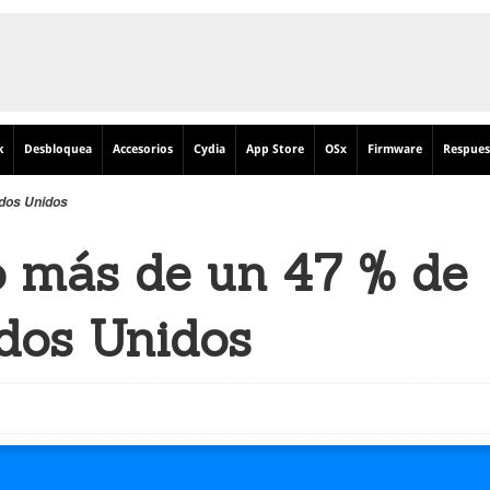
k
Desbloquea
Accesorios
Cydia
App Store
OSx
Firmware
Respues
ados Unidos
o más de un 47 % de
ados Unidos