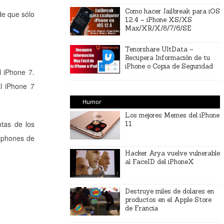
Como hacer Jailbreak para iOS
de que sólo
12.4 – iPhone XS/XS
Max/XR/X/8/7/6/SE
Tenorshare UltData –
Recupera Información de tu
iPhone o Copia de Seguridad
l iPhone 7.
l iPhone 7
Humor
Los mejores Memes del iPhone
ntas de los
11
tphones de
Hacker Arya vuelve vulnerable
al FaceID del iPhoneX
Destruye miles de dolares en
productos en el Apple Store
de Francia