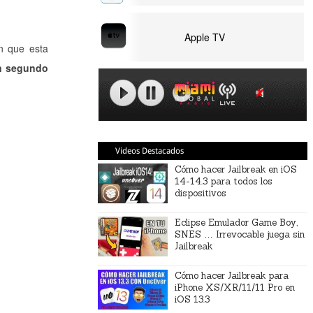
Apple TV
ón que esta
en segundo
Videos Destacados
Cómo hacer Jailbreak en iOS
14-14.3 para todos los
dispositivos
Eclipse Emulador Game Boy,
SNES … Irrevocable juega sin
Jailbreak
Cómo hacer Jailbreak para
iPhone XS/XR/11/11 Pro en
iOS 13.3