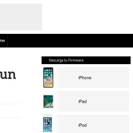
tas
Descarga tu Firmware
 un
iPhone
iPad
iPod