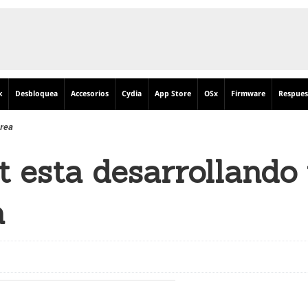
k
Desbloquea
Accesorios
Cydia
App Store
OSx
Firmware
Respues
area
t esta desarrollando
a