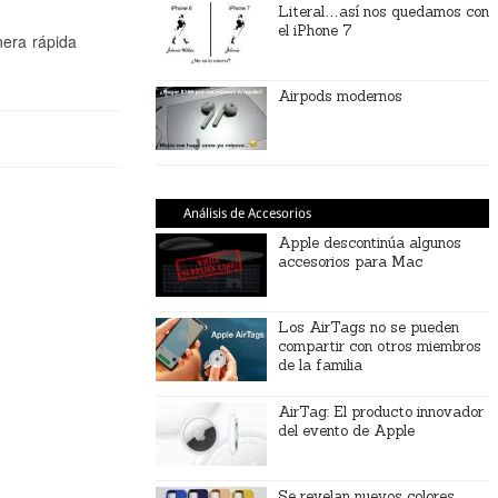
Literal…así nos quedamos con
el iPhone 7
nera rápida
Airpods modernos
Análisis de Accesorios
Apple descontinúa algunos
accesorios para Mac
Los AirTags no se pueden
compartir con otros miembros
de la familia
AirTag: El producto innovador
del evento de Apple
Se revelan nuevos colores