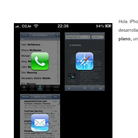
Hola iPho
desarroll
plano,
un 