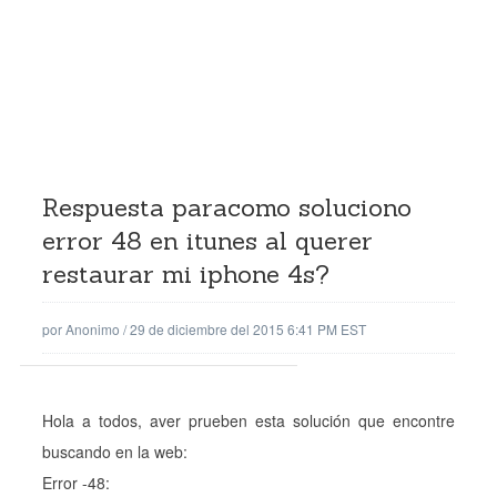
Portada
»
Respuesta paracomo soluciono error 48 en itunes al
querer restaurar mi iphone 4s?
Respuesta paracomo soluciono
error 48 en itunes al querer
restaurar mi iphone 4s?
por
Anonimo
/
29 de diciembre del 2015 6:41 PM EST
Hola a todos, aver prueben esta solución que encontre
buscando en la web:
Error -48: