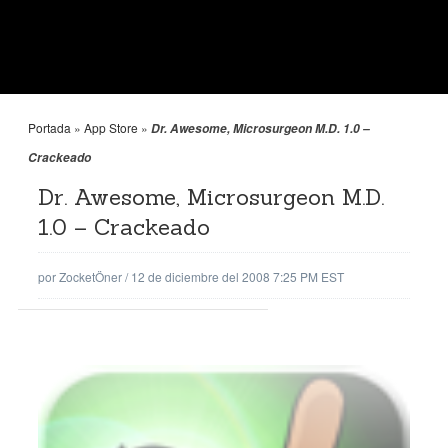
Portada
»
App Store
»
Dr. Awesome, Microsurgeon M.D. 1.0 –
Crackeado
Dr. Awesome, Microsurgeon M.D.
1.0 – Crackeado
por
ZocketÖner
/
12 de diciembre del 2008 7:25 PM EST