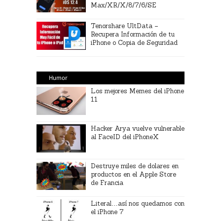
Max/XR/X/8/7/6/SE
Tenorshare UltData –
Recupera Información de tu
iPhone o Copia de Seguridad
Humor
Los mejores Memes del iPhone
11
Hacker Arya vuelve vulnerable
al FaceID del iPhoneX
Destruye miles de dolares en
productos en el Apple Store
de Francia
Literal…así nos quedamos con
el iPhone 7