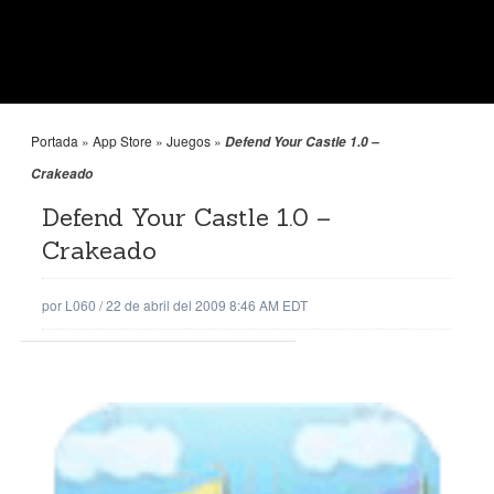
Portada
»
App Store
»
Juegos
»
Defend Your Castle 1.0 –
Crakeado
Defend Your Castle 1.0 –
Crakeado
por
L060
/
22 de abril del 2009 8:46 AM EDT