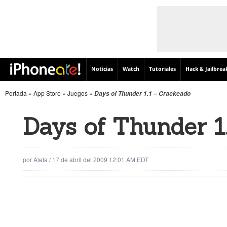
Noticias
Watch
Tutoriales
Hack & Jailbrea
Portada
»
App Store
»
Juegos
»
Days of Thunder 1.1 – Crackeado
Days of Thunder 1
por
Alefa
/
17 de abril del 2009 12:01 AM EDT