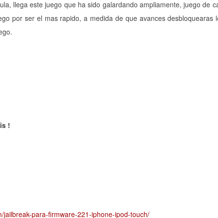
icula, llega este juego que ha sido galardando ampliamente, juego de ca
uego por ser el mas rapido, a medida de que avances desbloquearas 
ego.
is !
m/jailbreak-para-firmware-221-iphone-ipod-touch/