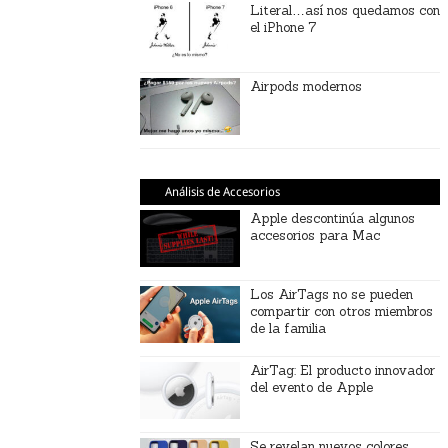
Literal…así nos quedamos con
el iPhone 7
Airpods modernos
Análisis de Accesorios
Apple descontinúa algunos
accesorios para Mac
Los AirTags no se pueden
compartir con otros miembros
de la familia
AirTag: El producto innovador
del evento de Apple
Se revelan nuevos colores