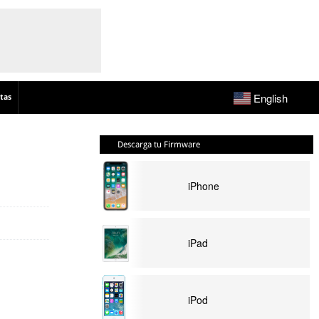
English
tas
Descarga tu Firmware
iPhone
iPad
iPod