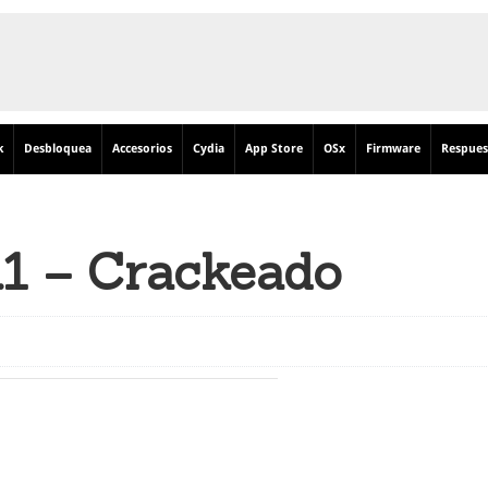
k
Desbloquea
Accesorios
Cydia
App Store
OSx
Firmware
Respues
.1 – Crackeado