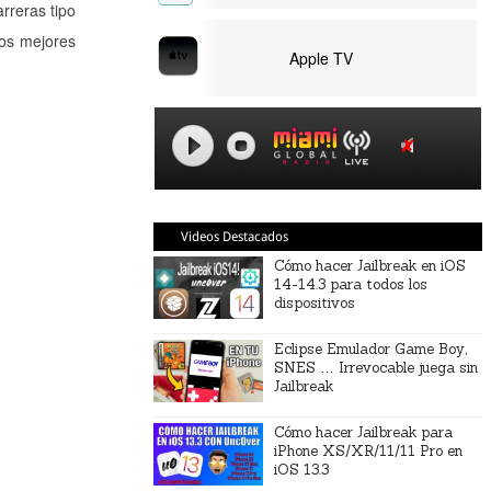
rreras tipo
los mejores
Apple TV
Videos Destacados
Cómo hacer Jailbreak en iOS
14-14.3 para todos los
dispositivos
Eclipse Emulador Game Boy,
SNES … Irrevocable juega sin
Jailbreak
Cómo hacer Jailbreak para
iPhone XS/XR/11/11 Pro en
iOS 13.3