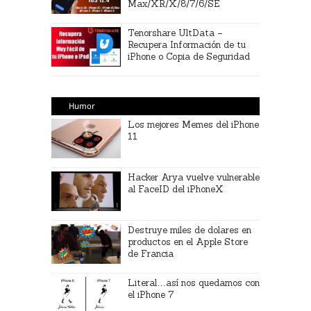
Max/XR/X/8/7/6/SE
Tenorshare UltData –
Recupera Información de tu
iPhone o Copia de Seguridad
Humor
Los mejores Memes del iPhone
11
Hacker Arya vuelve vulnerable
al FaceID del iPhoneX
Destruye miles de dolares en
productos en el Apple Store
de Francia
Literal…así nos quedamos con
el iPhone 7