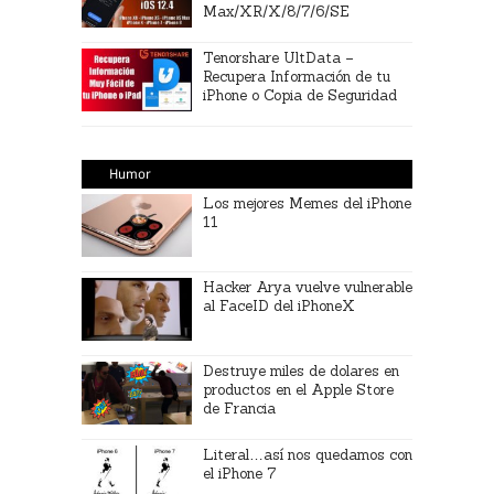
Max/XR/X/8/7/6/SE
Tenorshare UltData –
Recupera Información de tu
iPhone o Copia de Seguridad
Humor
Los mejores Memes del iPhone
11
Hacker Arya vuelve vulnerable
al FaceID del iPhoneX
Destruye miles de dolares en
productos en el Apple Store
de Francia
Literal…así nos quedamos con
el iPhone 7