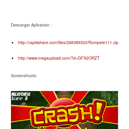
Descargar Aplicacion :
http://rapidshare.com/files/268389320/Rompete111.zip
http://www.megaupload.com/?d=GFX2ORZT
Screenshoots: