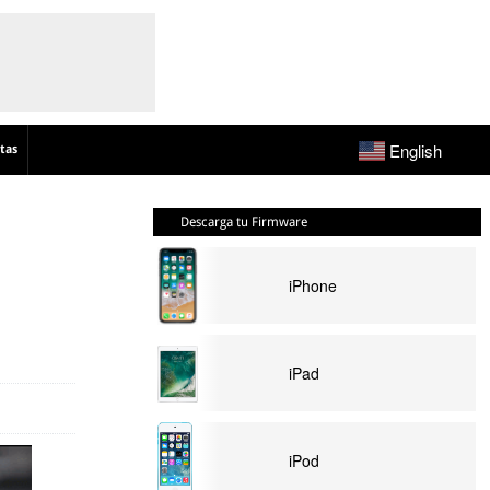
English
tas
Descarga tu Firmware
iPhone
iPad
iPod