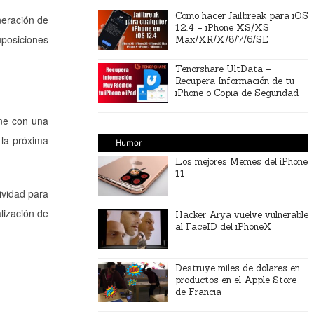
Como hacer Jailbreak para iOS
neración de
12.4 – iPhone XS/XS
uposiciones
Max/XR/X/8/7/6/SE
Tenorshare UltData –
Recupera Información de tu
iPhone o Copia de Seguridad
one con una
la próxima
Humor
Los mejores Memes del iPhone
11
ividad para
lización de
Hacker Arya vuelve vulnerable
al FaceID del iPhoneX
Destruye miles de dolares en
productos en el Apple Store
de Francia