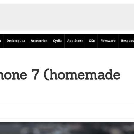
k
Desbloquea
Accesorios
Cydia
App Store
OSx
Firmware
Respues
hone 7 (homemade