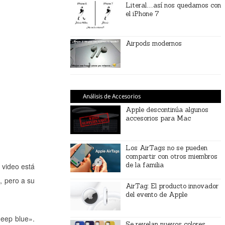
Literal…así nos quedamos con
el iPhone 7
Airpods modernos
Análisis de Accesorios
Apple descontinúa algunos
accesorios para Mac
Los AirTags no se pueden
compartir con otros miembros
de la familia
 video está
, pero a su
AirTag: El producto innovador
del evento de Apple
eep blue».
Se revelan nuevos colores