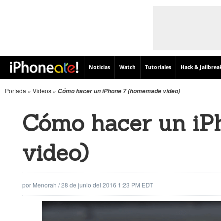
Noticias
Watch
Tutoriales
Hack & Jailbrea
Portada
»
Videos
»
Cómo hacer un iPhone 7 (homemade video)
Cómo hacer un iP
video)
por
Menorah
/
28 de junio del 2016 1:23 PM EDT