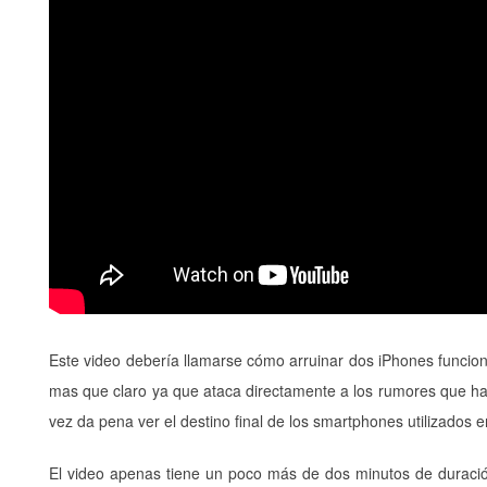
Este video debería llamarse cómo arruinar dos iPhones funciona
mas que claro ya que ataca directamente a los rumores que han 
vez da pena ver el destino final de los smartphones utilizados e
El video apenas tiene un poco más de dos minutos de durac