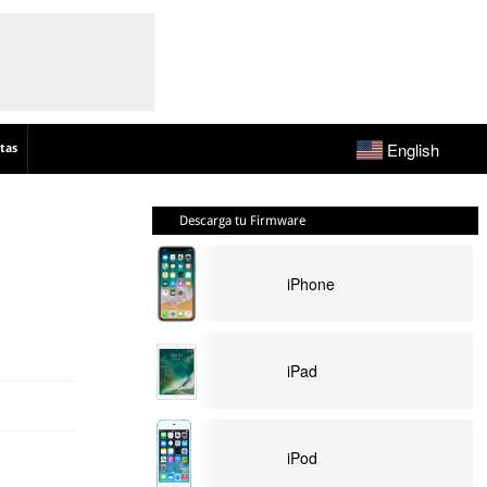
English
tas
Descarga tu Firmware
iPhone
iPad
iPod