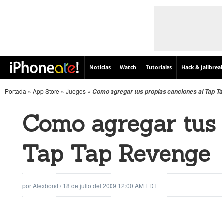
Noticias
Watch
Tutoriales
Hack & Jailbrea
Portada
»
App Store
»
Juegos
»
Como agregar tus propias canciones al Tap 
Como agregar tus 
Tap Tap Revenge
por
Alexbond
/
18 de julio del 2009 12:00 AM EDT