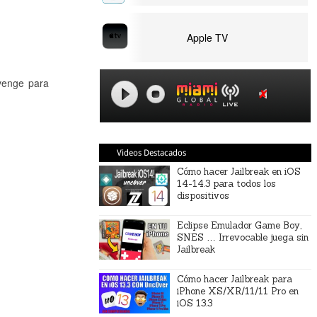
Apple TV
evenge para
Videos Destacados
Cómo hacer Jailbreak en iOS
14-14.3 para todos los
dispositivos
Eclipse Emulador Game Boy,
SNES … Irrevocable juega sin
Jailbreak
Cómo hacer Jailbreak para
iPhone XS/XR/11/11 Pro en
iOS 13.3