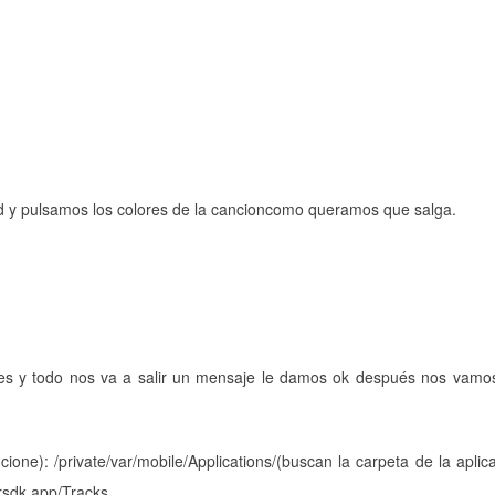
d y pulsamos los colores de la cancioncomo queramos que salga.
zquierda en el tecl
 abajo en el tecl
s y todo nos va a salir un mensaje le damos ok después nos vamos 
cione):
/private/var/mobile/Applications/(buscan la carpeta de la aplic
sdk.app/Tracks