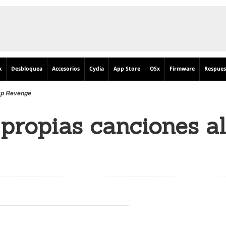
k
Desbloquea
Accesorios
Cydia
App Store
OSx
Firmware
Respues
Tap Revenge
propias canciones al