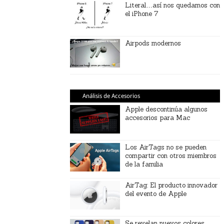
Literal…así nos quedamos con
el iPhone 7
Airpods modernos
Análisis de Accesorios
Apple descontinúa algunos
accesorios para Mac
Los AirTags no se pueden
compartir con otros miembros
de la familia
AirTag: El producto innovador
del evento de Apple
Se revelan nuevos colores