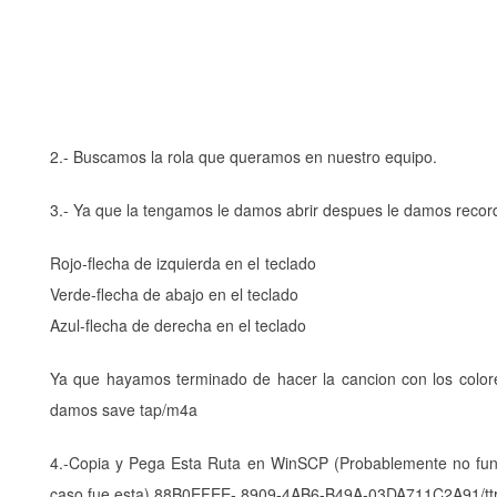
2.- Buscamos la rola que queramos en nuestro equipo.
3.- Ya que la tengamos le damos abrir despues le damos recor
Rojo-flecha de i
Verde-flecha de
Azul-flecha de derecha en el teclado
Ya que hayamos terminado de hacer la cancion con los colore
damos save tap/m4a
4.-Copia y Pega Esta Ruta en WinSCP (Probablemente no fun
caso fue esta) 88B0EFEE- 8909-4AB6-B49A-03DA711C2A91/ttr