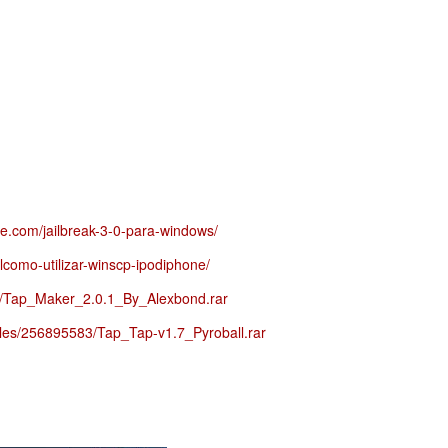
te.com/jailbreak-3-0-para-windows/
alcomo-utilizar-winscp-ipodiphone/
12/Tap_Maker_2.0.1_By_Alexbond.rar
files/256895583/Tap_Tap-v1.7_Pyroball.rar