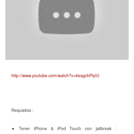
http://www.youtube.com/watch?v=6esgchPiyIU
Requisitos :
Tener iPhone & iPod Touch con jailbreak :