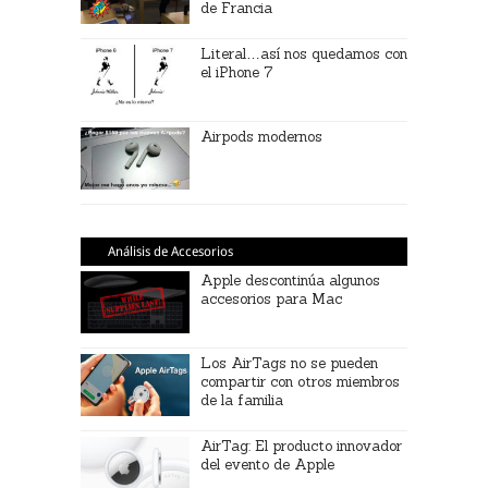
de Francia
Literal…así nos quedamos con
el iPhone 7
Airpods modernos
Análisis de Accesorios
Apple descontinúa algunos
accesorios para Mac
Los AirTags no se pueden
compartir con otros miembros
de la familia
AirTag: El producto innovador
del evento de Apple