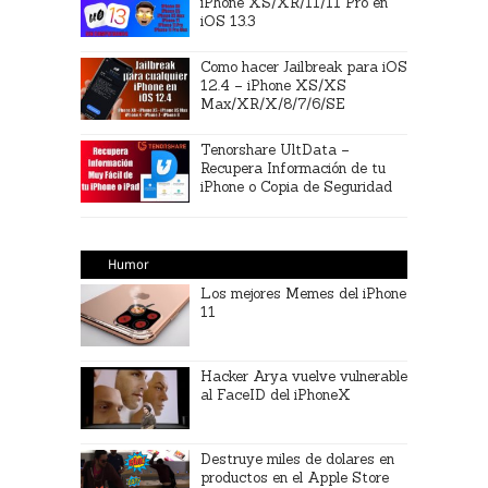
iPhone XS/XR/11/11 Pro en
iOS 13.3
Como hacer Jailbreak para iOS
12.4 – iPhone XS/XS
Max/XR/X/8/7/6/SE
Tenorshare UltData –
Recupera Información de tu
iPhone o Copia de Seguridad
Humor
Los mejores Memes del iPhone
11
Hacker Arya vuelve vulnerable
al FaceID del iPhoneX
Destruye miles de dolares en
productos en el Apple Store