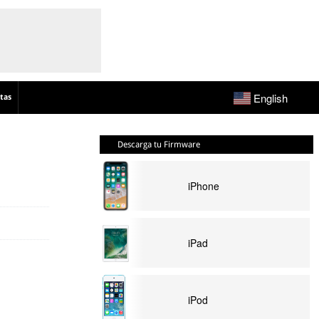
English
tas
Descarga tu Firmware
iPhone
iPad
iPod