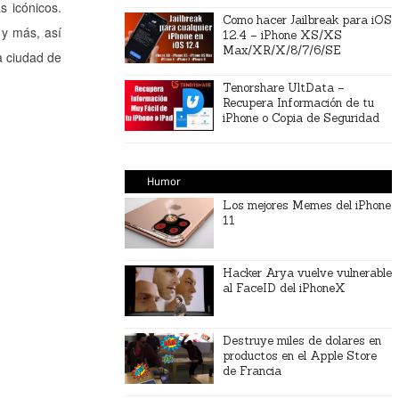
s icónicos.
Como hacer Jailbreak para iOS
 y más, así
12.4 – iPhone XS/XS
Max/XR/X/8/7/6/SE
a ciudad de
Tenorshare UltData –
Recupera Información de tu
iPhone o Copia de Seguridad
Humor
Los mejores Memes del iPhone
11
Hacker Arya vuelve vulnerable
al FaceID del iPhoneX
Destruye miles de dolares en
productos en el Apple Store
de Francia