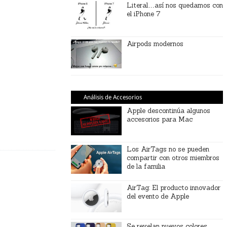
Literal…así nos quedamos con
el iPhone 7
Airpods modernos
Análisis de Accesorios
Apple descontinúa algunos
accesorios para Mac
Los AirTags no se pueden
compartir con otros miembros
de la familia
AirTag: El producto innovador
del evento de Apple
Se revelan nuevos colores