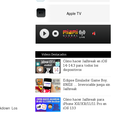
Apple TV
Videos Destacados
Cómo hacer Jailbreak en iOS
14-14.3 para todos los
dispositivos
Eclipse Emulador Game Boy,
SNES … Irrevocable juega sin
Jailbreak
Cómo hacer Jailbreak para
iPhone XS/XR/11/11 Pro en
ckdown Los
iOS 13.3