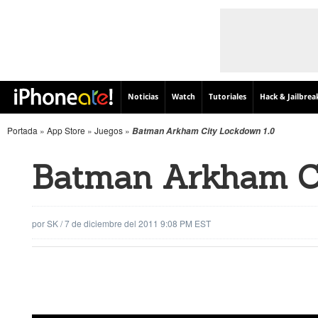
Noticias
Watch
Tutoriales
Hack & Jailbrea
Portada
»
App Store
»
Juegos
»
Batman Arkham City Lockdown 1.0
Batman Arkham Ci
por
SK
/
7 de diciembre del 2011 9:08 PM EST