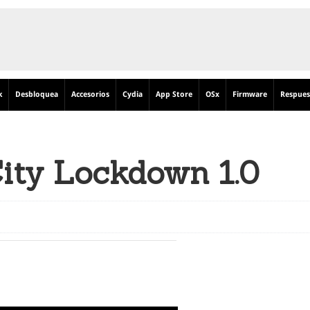
k
Desbloquea
Accesorios
Cydia
App Store
OSx
Firmware
Respues
ty Lockdown 1.0