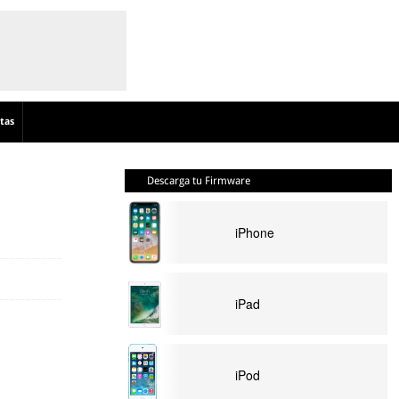
tas
Descarga tu Firmware
iPhone
iPad
iPod