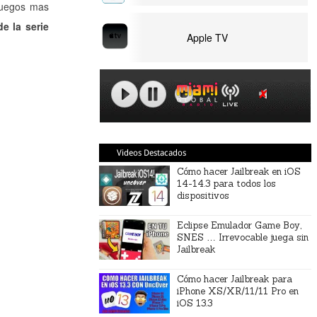
 juegos mas
e la serie
Apple TV
Videos Destacados
Cómo hacer Jailbreak en iOS
14-14.3 para todos los
dispositivos
Eclipse Emulador Game Boy,
SNES … Irrevocable juega sin
Jailbreak
Cómo hacer Jailbreak para
iPhone XS/XR/11/11 Pro en
iOS 13.3