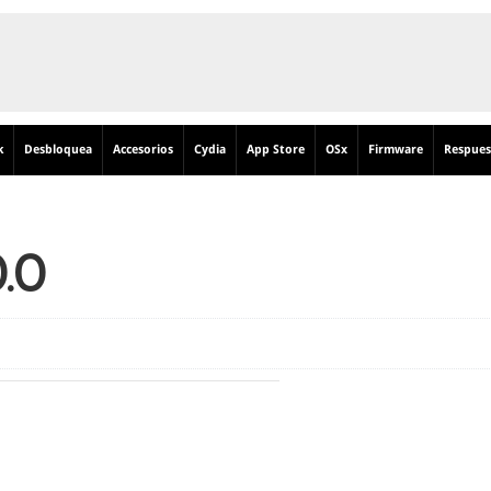
k
Desbloquea
Accesorios
Cydia
App Store
OSx
Firmware
Respues
.0