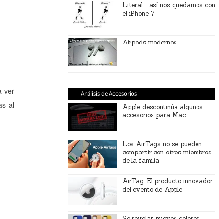
Literal…así nos quedamos con
el iPhone 7
Airpods modernos
a ver
Análisis de Accesorios
as al
Apple descontinúa algunos
accesorios para Mac
Los AirTags no se pueden
compartir con otros miembros
de la familia
AirTag: El producto innovador
del evento de Apple
Se revelan nuevos colores