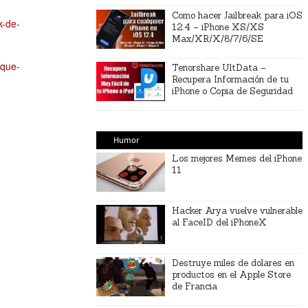
Como hacer Jailbreak para iOS
k-de-
12.4 – iPhone XS/XS
Max/XR/X/8/7/6/SE
-que-
Tenorshare UltData –
Recupera Información de tu
iPhone o Copia de Seguridad
Humor
Los mejores Memes del iPhone
11
Hacker Arya vuelve vulnerable
al FaceID del iPhoneX
Destruye miles de dolares en
productos en el Apple Store
de Francia