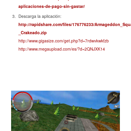
aplicaciones-de-pago-sin-gastar/
Descarga la aplicación:
http://rapidshare.com/files/176776233/Armageddon_Squ
_Crakeado.zip
http://www.gigasize.com/get.php?d=7rdwvkwkfzb
http://www.megaupload.com/es/?d=2QNJXK14