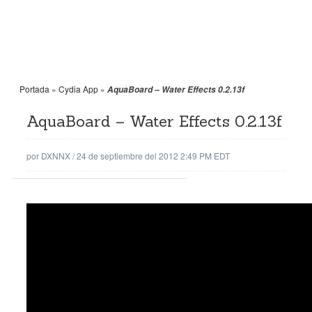
Portada
»
Cydia App
»
AquaBoard – Water Effects 0.2.13f
AquaBoard – Water Effects 0.2.13f
por
DXNNX
/
24 de septiembre del 2012 2:49 PM EDT