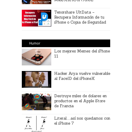
Tenorshare UltData –
Recupera Información de tu
iPhone o Copia de Seguridad
Humor
Los mejores Memes del iPhone
11
Hacker Arya vuelve vulnerable
al FaceID del iPhoneX
Destruye miles de dolares en
productos en el Apple Store
de Francia
Literal…así nos quedamos con
el iPhone 7