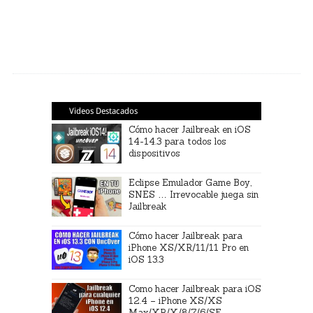
Videos Destacados
Cómo hacer Jailbreak en iOS
14-14.3 para todos los
dispositivos
Eclipse Emulador Game Boy,
SNES … Irrevocable juega sin
Jailbreak
Cómo hacer Jailbreak para
iPhone XS/XR/11/11 Pro en
iOS 13.3
Como hacer Jailbreak para iOS
12.4 – iPhone XS/XS
Max/XR/X/8/7/6/SE