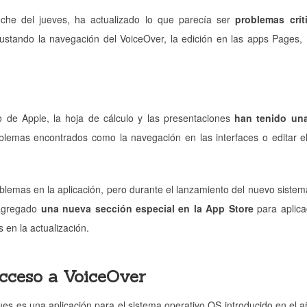
che del jueves, ha actualizado lo que parecía ser
problemas crít
justando la navegación del VoiceOver, la edición en las apps Pages
o de Apple, la hoja de cálculo y las presentaciones
han tenido un
oblemas encontrados como la navegación en las interfaces o editar e
blemas en la aplicación, pero durante el lanzamiento del nuevo sistem
 agregado
una nueva sección especial en la App Store
para aplica
 en la actualización.
acceso a VoiceOver
s es una aplicación para el sistema operativo OS introducido en el a