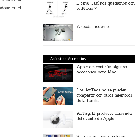
Literal…así nos quedamos con
ndose en el
el iPhone 7
Airpods modernos
Análisis de Accesorios
Apple descontinúa algunos
accesorios para Mac
Los AirTags no se pueden
compartir con otros miembros
de la familia
AirTag: El producto innovador
del evento de Apple
Se revelan nuevos colores