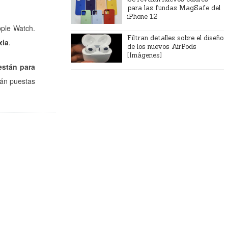
para las fundas MagSafe del
iPhone 12
pple Watch.
Filtran detalles sobre el diseño
xia
.
de los nuevos AirPods
[Imágenes]
están para
tán puestas