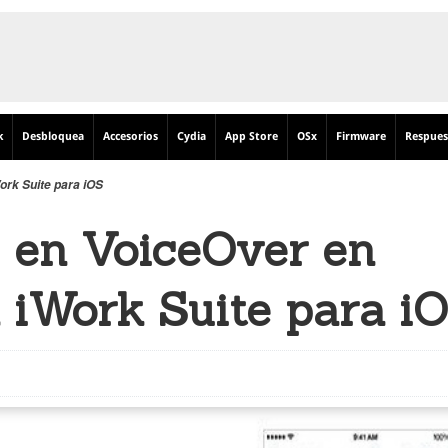
k
Desbloquea
Accesorios
Cydia
App Store
OSx
Firmware
Respues
ork Suite para iOS
 en VoiceOver en
a iWork Suite para i