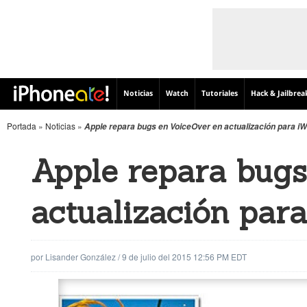
Noticias
Watch
Tutoriales
Hack & Jailbrea
Portada
»
Noticias
»
Apple repara bugs en VoiceOver en actualización para iW
Apple repara bugs
actualización par
por
Lisander González
/
9 de julio del 2015 12:56 PM EDT