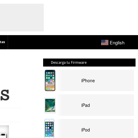
English
tas
Descarga tu Firmware
iPhone
OS
iPad
iPod