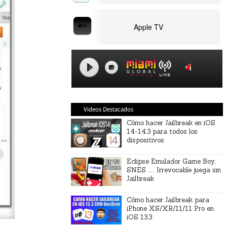
Apple TV
Videos Destacados
Cómo hacer Jailbreak en iOS
14-14.3 para todos los
dispositivos
Eclipse Emulador Game Boy,
SNES … Irrevocable juega sin
Jailbreak
Cómo hacer Jailbreak para
iPhone XS/XR/11/11 Pro en
iOS 13.3