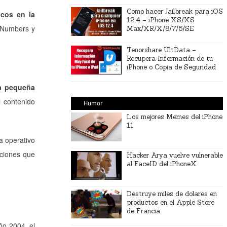
Como hacer Jailbreak para iOS
icos en la
12.4 – iPhone XS/XS
, Numbers y
Max/XR/X/8/7/6/SE
Tenorshare UltData –
Recupera Información de tu
iPhone o Copia de Seguridad
a pequeña
l contenido
Humor
Los mejores Memes del iPhone
11
a operativo
ciones que
Hacker Arya vuelve vulnerable
al FaceID del iPhoneX
Destruye miles de dolares en
productos en el Apple Store
de Francia
ño 2004, el