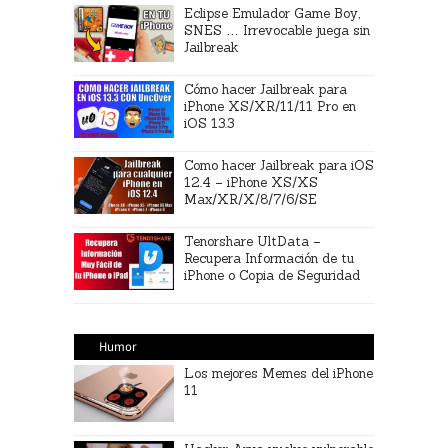
Eclipse Emulador Game Boy,
SNES … Irrevocable juega sin
Jailbreak
Cómo hacer Jailbreak para
iPhone XS/XR/11/11 Pro en
iOS 13.3
Como hacer Jailbreak para iOS
12.4 – iPhone XS/XS
Max/XR/X/8/7/6/SE
Tenorshare UltData –
Recupera Información de tu
iPhone o Copia de Seguridad
Humor
Los mejores Memes del iPhone
11