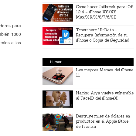
Como hacer Jailbreak para iOS
12.4 – iPhone XS/XS
Max/XR/X/8/7/6/SE
adores para
Tenorshare UltData –
ambién 1000
Recupera Información de tu
iPhone o Copia de Seguridad
emios a los
Humor
Los mejores Memes del iPhone
11
Hacker Arya vuelve vulnerable
al FaceID del iPhoneX
Destruye miles de dolares en
productos en el Apple Store
de Francia