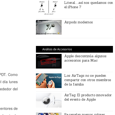
Literal…así nos quedamos con
el iPhone 7
Airpods modernos
Análisis de Accesorios
Apple descontinúa algunos
accesorios para Mac
o PDT. Como
Los AirTags no se pueden
compartir con otros miembros
l día lunes
de la familia
rededor del
AirTag: El producto innovador
del evento de Apple
mentores de
Se revelan nuevos colores