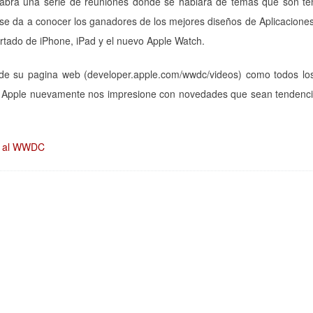
habrá una serie de reuniones donde se hablara de temas que son te
e da a conocer los ganadores de los mejores diseños de Aplicacione
artado de iPhone, iPad y el nuevo Apple Watch.
de su pagina web (developer.apple.com/wwdc/videos) como todos los
 Apple nuevamente nos impresione con novedades que sean tendenci
ir al WWDC