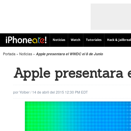
Noticias
Watch
Tutoriales
Hack & Jailbrea
Portada
»
Noticias
»
Apple presentara el WWDC el 8 de Junio
Apple presentara 
por
Yolber
/
14 de abril del 2015 12:30 PM EDT