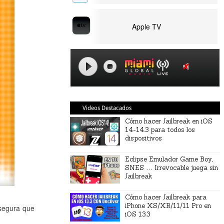
Apple TV
Videos Destacados
Cómo hacer Jailbreak en iOS
14-14.3 para todos los
dispositivos
Eclipse Emulador Game Boy,
SNES … Irrevocable juega sin
Jailbreak
Cómo hacer Jailbreak para
iPhone XS/XR/11/11 Pro en
segura que
iOS 13.3