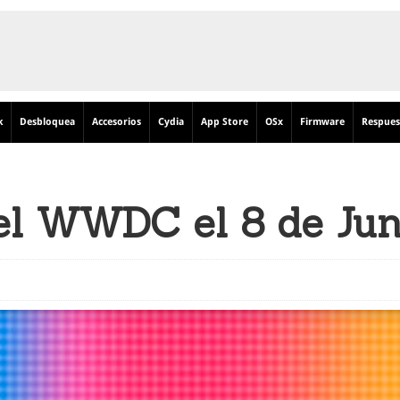
k
Desbloquea
Accesorios
Cydia
App Store
OSx
Firmware
Respues
el WWDC el 8 de Jun