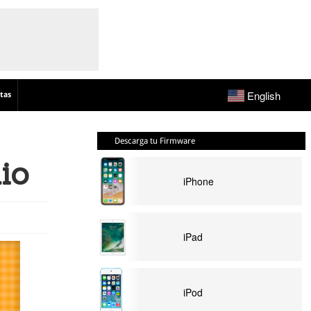
English
tas
Descarga tu Firmware
io
iPhone
iPad
iPod