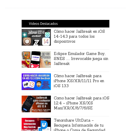
Videos Destacados
Cómo hacer Jailbreak en iOS
14-14.3 para todos los
dispositivos
Eclipse Emulador Game Boy,
SNES … Irrevocable juega sin
Jailbreak
Cómo hacer Jailbreak para
iPhone XS/XR/11/11 Pro en
iOS 13.3
Como hacer Jailbreak para iOS
12.4 – iPhone XS/XS
Max/XR/X/8/7/6/SE
Tenorshare UltData –
Recupera Información de tu
iPhone o Copia de Seguridad