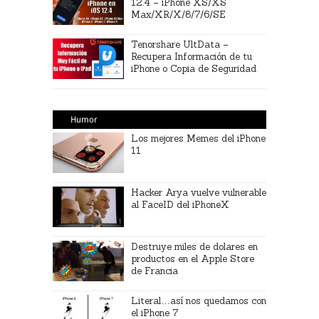
12.4 – iPhone XS/XS
Max/XR/X/8/7/6/SE
Tenorshare UltData –
Recupera Información de tu
iPhone o Copia de Seguridad
Humor
Los mejores Memes del iPhone
11
Hacker Arya vuelve vulnerable
al FaceID del iPhoneX
Destruye miles de dolares en
productos en el Apple Store
de Francia
Literal…así nos quedamos con
el iPhone 7