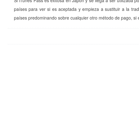
Si iTunes Pass es exitosa en Japón y se llega a ser utilizada 
países para ver si es aceptada y empieza a sustituir a la trad
países predominando sobre cualquier otro método de pago, si e