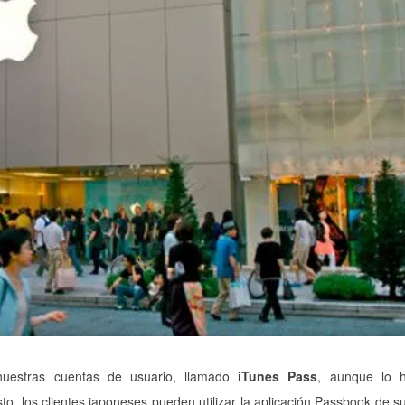
uestras cuentas de usuario, llamado
iTunes Pass
, aunque lo 
sto, los clientes japoneses pueden utilizar la aplicación Passbook de s