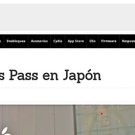
k
Desbloquea
Accesorios
Cydia
App Store
OSx
Firmware
Respues
s Pass en Japón