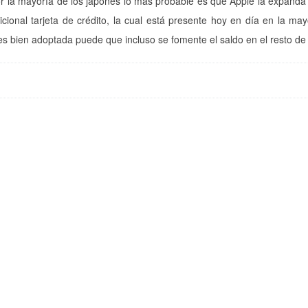
por la mayoría de los japones lo más probable es que Apple la expanda 
icional tarjeta de crédito, la cual está presente hoy en día en la may
s bien adoptada puede que incluso se fomente el saldo en el resto de