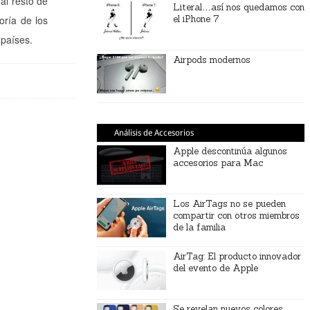
al resto de
Literal…así nos quedamos con
oría de los
el iPhone 7
 países.
Airpods modernos
Análisis de Accesorios
Apple descontinúa algunos
accesorios para Mac
Los AirTags no se pueden
compartir con otros miembros
de la familia
AirTag: El producto innovador
del evento de Apple
Se revelan nuevos colores