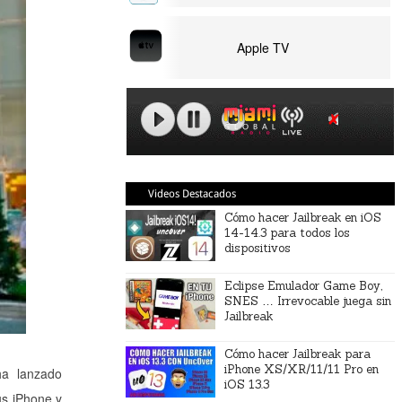
Apple TV
Videos Destacados
Cómo hacer Jailbreak en iOS
14-14.3 para todos los
dispositivos
Eclipse Emulador Game Boy,
SNES … Irrevocable juega sin
Jailbreak
Cómo hacer Jailbreak para
iPhone XS/XR/11/11 Pro en
ha lanzado
iOS 13.3
us iPhone y