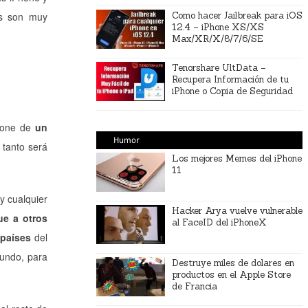
es son muy
Como hacer Jailbreak para iOS
12.4 – iPhone XS/XS
Max/XR/X/8/7/6/SE
Tenorshare UltData –
Recupera Información de tu
iPhone o Copia de Seguridad
spone de
un
Humor
 tanto será
Los mejores Memes del iPhone
11
y cualquier
Hacker Arya vuelve vulnerable
ue a otros
al FaceID del iPhoneX
 países
del
mundo, para
Destruye miles de dolares en
productos en el Apple Store
de Francia