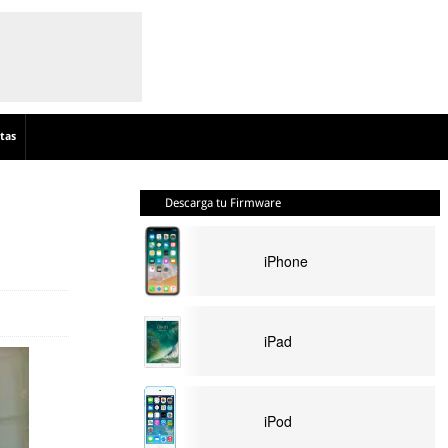
tas
Descarga tu Firmware
iPhone
iPad
iPod