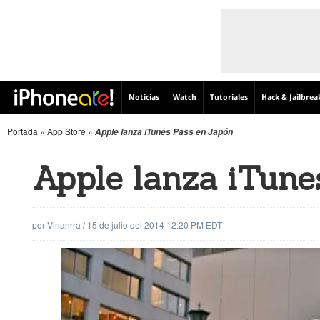
Noticias
Watch
Tutoriales
Hack & Jailbrea
Portada
»
App Store
»
Apple lanza iTunes Pass en Japón
Apple lanza iTune
por
Vinanrra
/
15 de julio del 2014 12:20 PM EDT