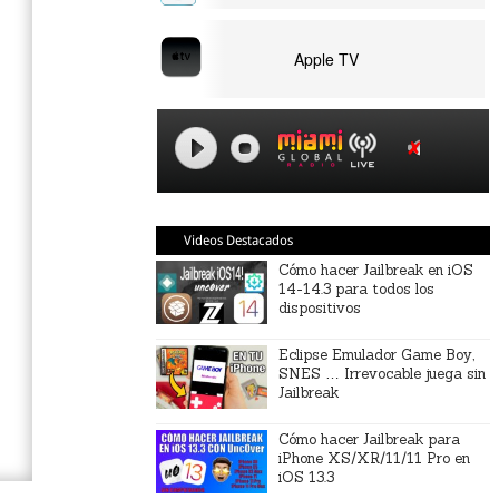
Apple TV
Videos Destacados
Cómo hacer Jailbreak en iOS
14-14.3 para todos los
dispositivos
Eclipse Emulador Game Boy,
SNES … Irrevocable juega sin
Jailbreak
Cómo hacer Jailbreak para
iPhone XS/XR/11/11 Pro en
iOS 13.3