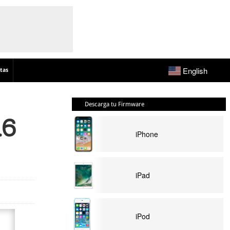
English
tas
Descarga tu Firmware
.6
iPhone
iPad
iPod