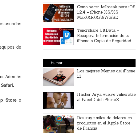
Como hacer Jailbreak para iOS
12.4 – iPhone XS/XS
Max/XR/X/8/7/6/SE
os usuarios
Tenorshare UltData –
Recupera Información de tu
iPhone o Copia de Seguridad
 equipos de
Humor
Los mejores Memes del iPhone
vo
. Además
11
Safari.
Hacker Arya vuelve vulnerable
p Store
o
al FaceID del iPhoneX
Destruye miles de dolares en
productos en el Apple Store
de Francia