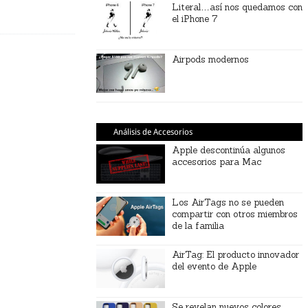
Literal…así nos quedamos con
el iPhone 7
Airpods modernos
Análisis de Accesorios
Apple descontinúa algunos
accesorios para Mac
Los AirTags no se pueden
compartir con otros miembros
de la familia
AirTag: El producto innovador
del evento de Apple
Se revelan nuevos colores