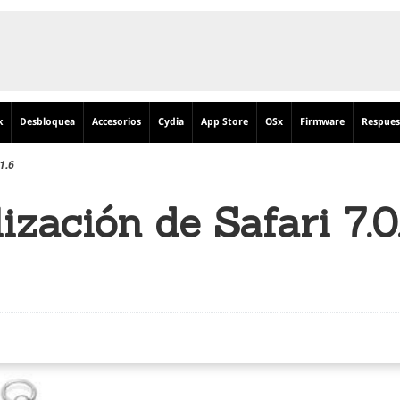
k
Desbloquea
Accesorios
Cydia
App Store
OSx
Firmware
Respues
1.6
ización de Safari 7.0