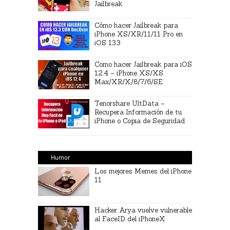
Jailbreak
Cómo hacer Jailbreak para
iPhone XS/XR/11/11 Pro en
iOS 13.3
Como hacer Jailbreak para iOS
12.4 – iPhone XS/XS
Max/XR/X/8/7/6/SE
Tenorshare UltData –
Recupera Información de tu
iPhone o Copia de Seguridad
Humor
Los mejores Memes del iPhone
11
Hacker Arya vuelve vulnerable
al FaceID del iPhoneX