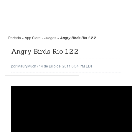
Portada
»
App Store
»
Juegos
»
Angry Birds Rio 1.2.2
Angry Birds Rio 1.2.2
por
MauryMuch
/
14 de julio del 2011 6:04 PM EDT