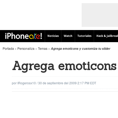
Noticias
Watch
Tutoriales
Hack & Jailbrea
Portada
»
Personaliza
»
Temas
»
Agrega emoticons y customiza tu slider
Agrega emoticons 
por
IRogerosx10
/
30 de septiembre del 2009 2:17 PM EDT