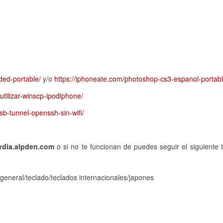
ded-portable/
y/o
https://iphoneate.com/photoshop-cs3-espanol-portabl
utilizar-winscp-ipodiphone/
sb-tunnel-openssh-sin-wifi/
dia.alpden.com
o si no te funcionan de puedes seguir el siguiente t
s/general/teclado/teclados internacionales/japones