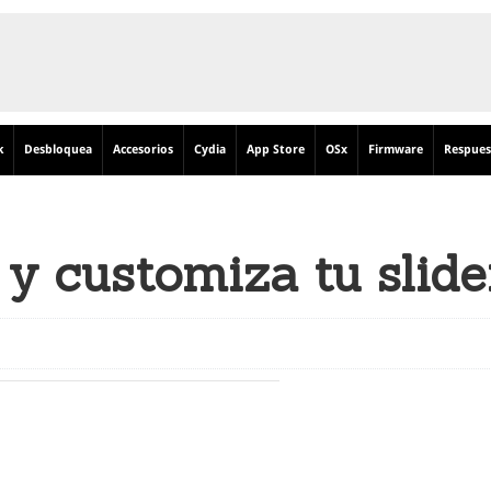
k
Desbloquea
Accesorios
Cydia
App Store
OSx
Firmware
Respues
y customiza tu slide