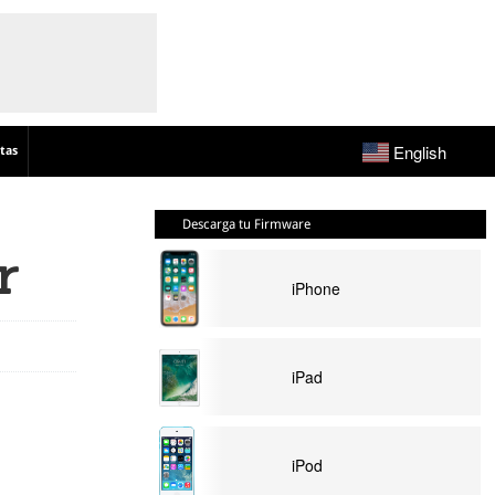
English
tas
Descarga tu Firmware
r
iPhone
iPad
iPod