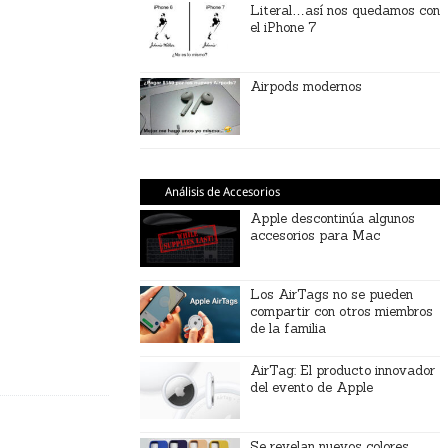
Literal…así nos quedamos con
el iPhone 7
Airpods modernos
Análisis de Accesorios
Apple descontinúa algunos
accesorios para Mac
Los AirTags no se pueden
compartir con otros miembros
de la familia
AirTag: El producto innovador
del evento de Apple
Se revelan nuevos colores