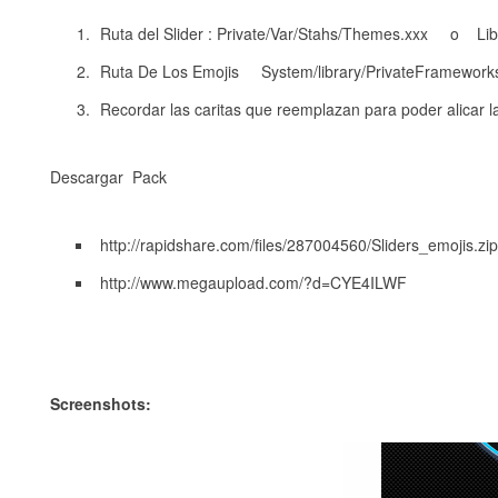
Ruta del Slider : Private/Var/Stahs/Themes.xxx o Li
Ruta De Los Emojis System/library/PrivateFramewor
Recordar las caritas que reemplazan para poder alicar las 
Descargar Pack
http://rapidshare.com/files/287004560/Sliders_emojis.zip
http://www.megaupload.com/?d=CYE4ILWF
Screenshots: