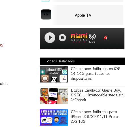
Apple TV
e/
Videos Destacados
Cómo hacer Jailbreak en iOS
14-14.3 para todos los
dispositivos
uto :
Eclipse Emulador Game Boy,
SNES … Irrevocable juega sin
Jailbreak
Cómo hacer Jailbreak para
iPhone XS/XR/11/11 Pro en
iOS 13.3