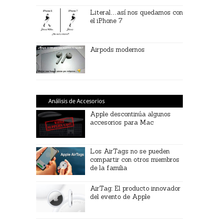
Literal…así nos quedamos con
el iPhone 7
Airpods modernos
Análisis de Accesorios
Apple descontinúa algunos
accesorios para Mac
Los AirTags no se pueden
compartir con otros miembros
de la familia
AirTag: El producto innovador
del evento de Apple