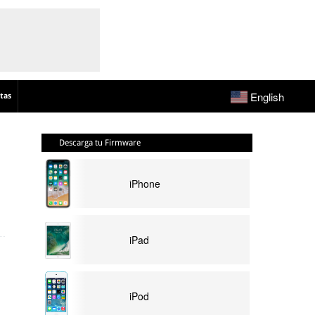
English
tas
Descarga tu Firmware
iPhone
iPad
iPod