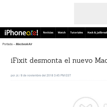
Noticias
Watch
Tutoriales
Hack & Jailbrea
Portada
»
MacbookAir
iFixit desmonta el nuevo M
por
Jc
/
8 de noviembre del 2018 3:45 PM EST