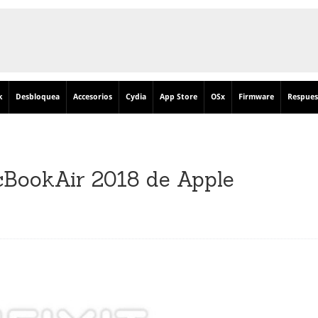
k
Desbloquea
Accesorios
Cydia
App Store
OSx
Firmware
Respues
acBookAir 2018 de Apple