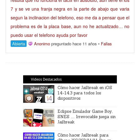
resulta que no funciona el tactil en absoluto, aun tiene el ios
7 y se ve una franja negra en la parte de abajo que varia
segun la inclinacion del telefono, eso me da a pensar que el
problema es de la placa base, aun no he actualizado… no
puedo usar el telefono ayuda por favor
Abierta
Anonimo
preguntado hace 11 años
•
Fallas
Videos Destacados
Cómo hacer Jailbreak en iOS
14-14.3 para todos los
dispositivos
Eclipse Emulador Game Boy,
SNES … Irrevocable juega sin
Jailbreak
Cómo hacer Jailbreak para